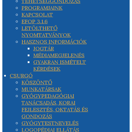
TEHETSÉGGONDOZÁS
PROGRAMJAINK
KAPCSOLAT
EFOP 3.1.6
LETÖLTHETŐ
NYOMTATVÁNYOK
HASZNOS INFORMÁCIÓK
JOGTÁR
MÉDIAMEGJELENÉS
GYAKRAN ISMÉTELT
KÉRDÉSEK
CSURGÓ
KÖSZÖNTŐ
MUNKATÁRSAK
GYÓGYPEDAGÓGIAI
TANÁCSADÁS, KORAI
FEJLESZTÉS, OKTATÁS ÉS
GONDOZÁS
GYÓGYTESTNEVELÉS
LOGOPÉDIAI ELLÁTÁS