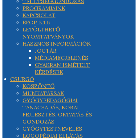
TEHETSÉGGONDOZÁS
PROGRAMJAINK
KAPCSOLAT
EFOP 3.1.6
LETÖLTHETŐ
NYOMTATVÁNYOK
HASZNOS INFORMÁCIÓK
JOGTÁR
MÉDIAMEGJELENÉS
GYAKRAN ISMÉTELT
KÉRDÉSEK
CSURGÓ
KÖSZÖNTŐ
MUNKATÁRSAK
GYÓGYPEDAGÓGIAI
TANÁCSADÁS, KORAI
FEJLESZTÉS, OKTATÁS ÉS
GONDOZÁS
GYÓGYTESTNEVELÉS
LOGOPÉDIAI ELLÁTÁS