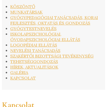
KÖSZÖNTŐ
MUNKATÁRSAK
GYÓGYPEDAGÓGIAI TANÁCSADÁS, KORAI
FEJLESZTÉS, OKTATÁS ÉS GONDOZÁS
GYÓGYTESTNEVELÉS
ISKOLAPSZICHOLÓGIAI,
ÓVODAPSZICHOLÓGIAI ELLÁTÁS
LOGOPÉDIAI ELLÁTÁS
NEVELÉSI TANÁCSADÁS
SZAKÉRTŐI BIZOTTSÁGI TEVÉKENYSÉG
TEHETSÉGGONDOZÁS
HÍREK, AKTUALITÁSOK
GALÉRIA
KAPCSOLAT
Kapcsolat