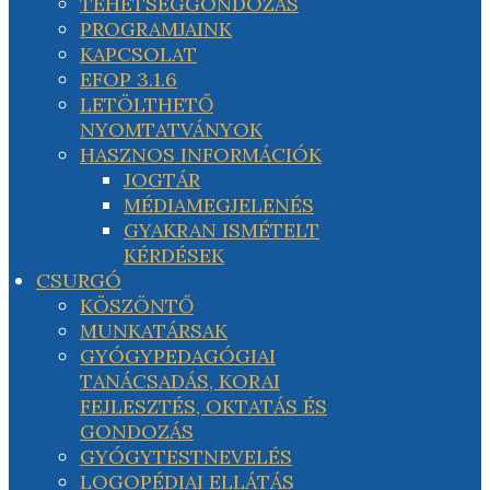
TEHETSÉGGONDOZÁS
PROGRAMJAINK
KAPCSOLAT
EFOP 3.1.6
LETÖLTHETŐ
NYOMTATVÁNYOK
HASZNOS INFORMÁCIÓK
JOGTÁR
MÉDIAMEGJELENÉS
GYAKRAN ISMÉTELT
KÉRDÉSEK
CSURGÓ
KÖSZÖNTŐ
MUNKATÁRSAK
GYÓGYPEDAGÓGIAI
TANÁCSADÁS, KORAI
FEJLESZTÉS, OKTATÁS ÉS
GONDOZÁS
GYÓGYTESTNEVELÉS
LOGOPÉDIAI ELLÁTÁS