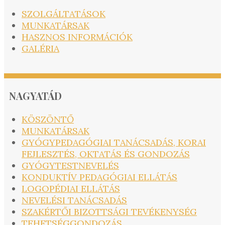
SZOLGÁLTATÁSOK
MUNKATÁRSAK
HASZNOS INFORMÁCIÓK
GALÉRIA
NAGYATÁD
KÖSZÖNTŐ
MUNKATÁRSAK
GYÓGYPEDAGÓGIAI TANÁCSADÁS, KORAI
FEJLESZTÉS, OKTATÁS ÉS GONDOZÁS
GYÓGYTESTNEVELÉS
KONDUKTÍV PEDAGÓGIAI ELLÁTÁS
LOGOPÉDIAI ELLÁTÁS
NEVELÉSI TANÁCSADÁS
SZAKÉRTŐI BIZOTTSÁGI TEVÉKENYSÉG
TEHETSÉGGONDOZÁS