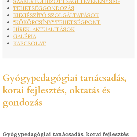
SZAKÉRTŐI BIZOTTSÁGI TEVÉKENYSÉG
TEHETSÉGGONDOZÁS
KIEGÉSZÍTŐ SZOLGÁLTATÁSOK
"KÖKÖRCSÍNY" TEHETSÉGPONT
HÍREK, AKTUALITÁSOK
GALÉRIA
KAPCSOLAT
Gyógypedagógiai tanácsadás,
korai fejlesztés, oktatás és
gondozás
Gyógypedagógiai tanácsadás, korai fejlesztés