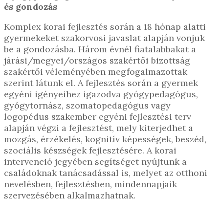
és gondozás
Komplex korai fejlesztés során a 18 hónap alatti
gyermekeket szakorvosi javaslat alapján vonjuk
be a gondozásba. Három évnél fiatalabbakat a
járási/megyei/országos szakértői bizottság
szakértői véleményében megfogalmazottak
szerint látunk el. A fejlesztés során a gyermek
egyéni igényeihez igazodva gyógypedagógus,
gyógytornász, szomatopedagógus vagy
logopédus szakember egyéni fejlesztési terv
alapján végzi a fejlesztést, mely kiterjedhet a
mozgás, érzékelés, kognitív képességek, beszéd,
szociális készségek fejlesztésére. A korai
intervenció jegyében segítséget nyújtunk a
családoknak tanácsadással is, melyet az otthoni
nevelésben, fejlesztésben, mindennapjaik
szervezésében alkalmazhatnak.