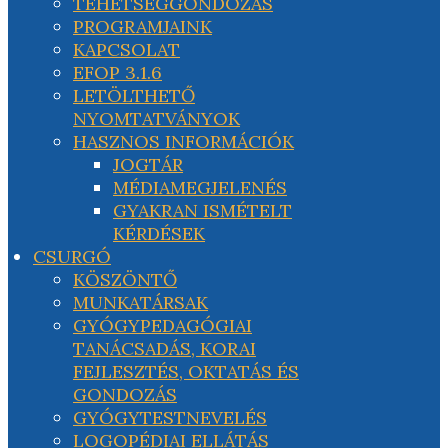
TEHETSÉGGONDOZÁS
PROGRAMJAINK
KAPCSOLAT
EFOP 3.1.6
LETÖLTHETŐ
NYOMTATVÁNYOK
HASZNOS INFORMÁCIÓK
JOGTÁR
MÉDIAMEGJELENÉS
GYAKRAN ISMÉTELT
KÉRDÉSEK
CSURGÓ
KÖSZÖNTŐ
MUNKATÁRSAK
GYÓGYPEDAGÓGIAI
TANÁCSADÁS, KORAI
FEJLESZTÉS, OKTATÁS ÉS
GONDOZÁS
GYÓGYTESTNEVELÉS
LOGOPÉDIAI ELLÁTÁS