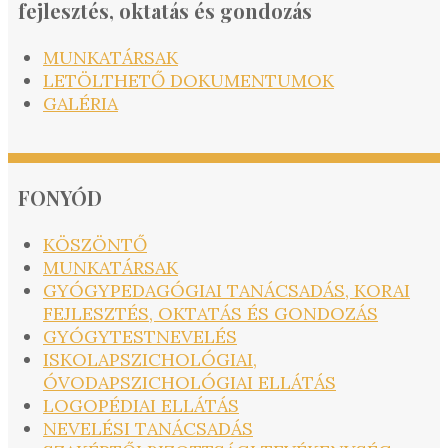
fejlesztés, oktatás és gondozás
MUNKATÁRSAK
LETÖLTHETŐ DOKUMENTUMOK
GALÉRIA
FONYÓD
KÖSZÖNTŐ
MUNKATÁRSAK
GYÓGYPEDAGÓGIAI TANÁCSADÁS, KORAI
FEJLESZTÉS, OKTATÁS ÉS GONDOZÁS
GYÓGYTESTNEVELÉS
ISKOLAPSZICHOLÓGIAI,
ÓVODAPSZICHOLÓGIAI ELLÁTÁS
LOGOPÉDIAI ELLÁTÁS
NEVELÉSI TANÁCSADÁS