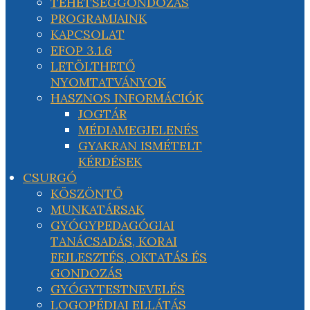
TEHETSÉGGONDOZÁS
PROGRAMJAINK
KAPCSOLAT
EFOP 3.1.6
LETÖLTHETŐ
NYOMTATVÁNYOK
HASZNOS INFORMÁCIÓK
JOGTÁR
MÉDIAMEGJELENÉS
GYAKRAN ISMÉTELT
KÉRDÉSEK
CSURGÓ
KÖSZÖNTŐ
MUNKATÁRSAK
GYÓGYPEDAGÓGIAI
TANÁCSADÁS, KORAI
FEJLESZTÉS, OKTATÁS ÉS
GONDOZÁS
GYÓGYTESTNEVELÉS
LOGOPÉDIAI ELLÁTÁS