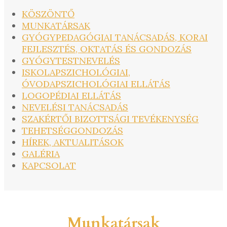
KÖSZÖNTŐ
MUNKATÁRSAK
GYÓGYPEDAGÓGIAI TANÁCSADÁS, KORAI
FEJLESZTÉS, OKTATÁS ÉS GONDOZÁS
GYÓGYTESTNEVELÉS
ISKOLAPSZICHOLÓGIAI,
ÓVODAPSZICHOLÓGIAI ELLÁTÁS
LOGOPÉDIAI ELLÁTÁS
NEVELÉSI TANÁCSADÁS
SZAKÉRTŐI BIZOTTSÁGI TEVÉKENYSÉG
TEHETSÉGGONDOZÁS
HÍREK, AKTUALITÁSOK
GALÉRIA
KAPCSOLAT
Munkatársak