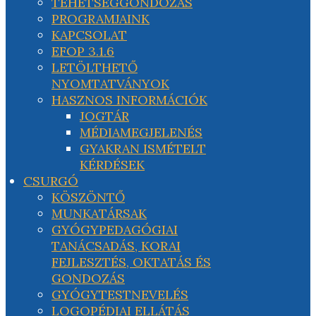
TEHETSÉGGONDOZÁS
PROGRAMJAINK
KAPCSOLAT
EFOP 3.1.6
LETÖLTHETŐ
NYOMTATVÁNYOK
HASZNOS INFORMÁCIÓK
JOGTÁR
MÉDIAMEGJELENÉS
GYAKRAN ISMÉTELT
KÉRDÉSEK
CSURGÓ
KÖSZÖNTŐ
MUNKATÁRSAK
GYÓGYPEDAGÓGIAI
TANÁCSADÁS, KORAI
FEJLESZTÉS, OKTATÁS ÉS
GONDOZÁS
GYÓGYTESTNEVELÉS
LOGOPÉDIAI ELLÁTÁS