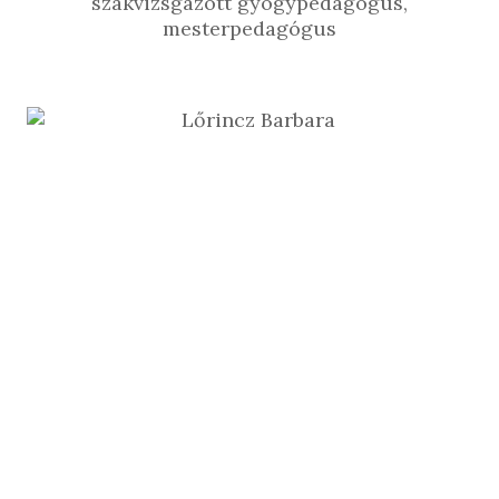
szakvizsgázott gyógypedagógus,
mesterpedagógus