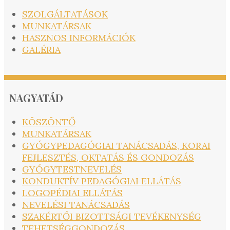
SZOLGÁLTATÁSOK
MUNKATÁRSAK
HASZNOS INFORMÁCIÓK
GALÉRIA
NAGYATÁD
KÖSZÖNTŐ
MUNKATÁRSAK
GYÓGYPEDAGÓGIAI TANÁCSADÁS, KORAI
FEJLESZTÉS, OKTATÁS ÉS GONDOZÁS
GYÓGYTESTNEVELÉS
KONDUKTÍV PEDAGÓGIAI ELLÁTÁS
LOGOPÉDIAI ELLÁTÁS
NEVELÉSI TANÁCSADÁS
SZAKÉRTŐI BIZOTTSÁGI TEVÉKENYSÉG
TEHETSÉGGONDOZÁS