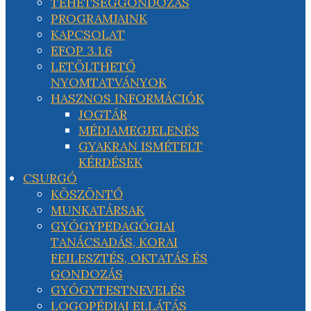
TEHETSÉGGONDOZÁS
PROGRAMJAINK
KAPCSOLAT
EFOP 3.1.6
LETÖLTHETŐ
NYOMTATVÁNYOK
HASZNOS INFORMÁCIÓK
JOGTÁR
MÉDIAMEGJELENÉS
GYAKRAN ISMÉTELT
KÉRDÉSEK
CSURGÓ
KÖSZÖNTŐ
MUNKATÁRSAK
GYÓGYPEDAGÓGIAI
TANÁCSADÁS, KORAI
FEJLESZTÉS, OKTATÁS ÉS
GONDOZÁS
GYÓGYTESTNEVELÉS
LOGOPÉDIAI ELLÁTÁS