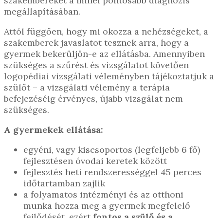
szakembereket a minél pontosabb diagnózis
megállapításában.
Attól függően, hogy mi okozza a nehézségeket, a
szakemberek javaslatot tesznek arra, hogy a
gyermek bekerüljön-e az ellátásba. Amennyiben
szükséges a szűrést és vizsgálatot követően
logopédiai vizsgálati véleményben tájékoztatjuk a
szülőt – a vizsgálati vélemény a terápia
befejezéséig érvényes, újabb vizsgálat nem
szükséges.
A gyermekek ellátása:
egyéni, vagy kiscsoportos (legfeljebb 6 fő)
fejlesztésen óvodai keretek között
fejlesztés heti rendszerességgel 45 perces
időtartamban zajlik
a folyamatos intézményi és az otthoni
munka hozza meg a gyermek megfelelő
fejlődését, ezért
fontos a szülő és a