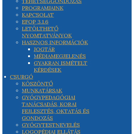
TEHETSÉGGONDOZÁS
PROGRAMJAINK
KAPCSOLAT
EFOP 3.1.6
LETÖLTHETŐ
NYOMTATVÁNYOK
HASZNOS INFORMÁCIÓK
JOGTÁR
MÉDIAMEGJELENÉS
GYAKRAN ISMÉTELT
KÉRDÉSEK
CSURGÓ
KÖSZÖNTŐ
MUNKATÁRSAK
GYÓGYPEDAGÓGIAI
TANÁCSADÁS, KORAI
FEJLESZTÉS, OKTATÁS ÉS
GONDOZÁS
GYÓGYTESTNEVELÉS
LOGOPÉDIAI ELLÁTÁS