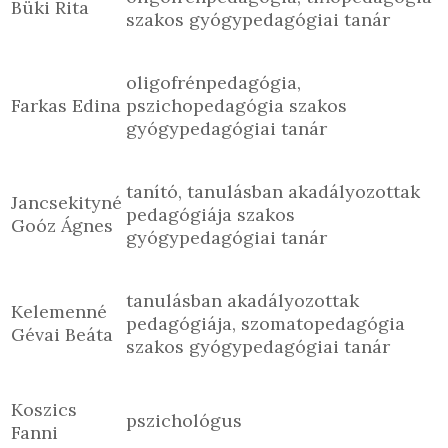
Büki Rita
szakos gyógypedagógiai tanár
oligofrénpedagógia,
Farkas Edina
pszichopedagógia szakos
gyógypedagógiai tanár
tanító, tanulásban akadályozottak
Jancsekityné
pedagógiája szakos
Goóz Ágnes
gyógypedagógiai tanár
tanulásban akadályozottak
Kelemenné
pedagógiája, szomatopedagógia
Gévai Beáta
szakos gyógypedagógiai tanár
Koszics
pszichológus
Fanni