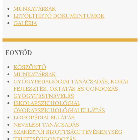
MUNKATÁRSAK
LETÖLTHETŐ DOKUMENTUMOK
GALÉRIA
FONYÓD
KÖSZÖNTŐ
MUNKATÁRSAK
GYÓGYPEDAGÓGIAI TANÁCSADÁS, KORAI
FEJLESZTÉS, OKTATÁS ÉS GONDOZÁS
GYÓGYTESTNEVELÉS
ISKOLAPSZICHOLÓGIAI,
ÓVODAPSZICHOLÓGIAI ELLÁTÁS
LOGOPÉDIAI ELLÁTÁS
NEVELÉSI TANÁCSADÁS
SZAKÉRTŐI BIZOTTSÁGI TEVÉKENYSÉG
TEHETSÉGGONDOZÁS