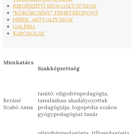
KIEGÉSZÍTŐ SZOLGÁLTATÁSOK
"KÖKÖRCSÍNY" TEHETSÉGPONT
HÍREK, AKTUALITÁSOK
GALÉRIA
KAPCSOLAT
Munkatárs
Szakképzettség
tanító; oligofrénpedagógia,
Beráné
tanulásban akadályozottak
Szabó Anna
pedagógiája, logopédia szakos
gyógypedagógiai tanár
oligofrénpedagógia, tiflopedagógia