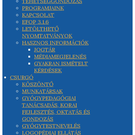
TEHETSÉGGONDOZÁS
PROGRAMJAINK
KAPCSOLAT
EFOP 3.1.6
LETÖLTHETŐ
NYOMTATVÁNYOK
HASZNOS INFORMÁCIÓK
JOGTÁR
MÉDIAMEGJELENÉS
GYAKRAN ISMÉTELT
KÉRDÉSEK
CSURGÓ
KÖSZÖNTŐ
MUNKATÁRSAK
GYÓGYPEDAGÓGIAI
TANÁCSADÁS, KORAI
FEJLESZTÉS, OKTATÁS ÉS
GONDOZÁS
GYÓGYTESTNEVELÉS
LOGOPÉDIAI ELLÁTÁS