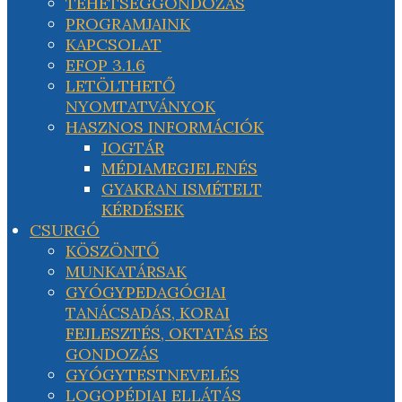
TEHETSÉGGONDOZÁS
PROGRAMJAINK
KAPCSOLAT
EFOP 3.1.6
LETÖLTHETŐ
NYOMTATVÁNYOK
HASZNOS INFORMÁCIÓK
JOGTÁR
MÉDIAMEGJELENÉS
GYAKRAN ISMÉTELT
KÉRDÉSEK
CSURGÓ
KÖSZÖNTŐ
MUNKATÁRSAK
GYÓGYPEDAGÓGIAI
TANÁCSADÁS, KORAI
FEJLESZTÉS, OKTATÁS ÉS
GONDOZÁS
GYÓGYTESTNEVELÉS
LOGOPÉDIAI ELLÁTÁS