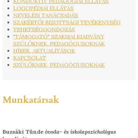
KONDUKTÍV PEDAGÓGIAI ELLÁTÁS
LOGOPÉDIAI ELLÁTÁS
NEVELÉSI TANÁCSADÁS
SZAKÉRTŐI BIZOTTSÁGI TEVÉKENYSÉG
TEHETSÉGGONDOZÁS
"TÁMOGATÓ" SZAKMAI KIADVÁNY
SZÜLŐKNEK, PEDAGÓGUSOKNAK
HÍREK, AKTUALITÁSOK
KAPCSOLAT
SZÜLŐKNEK, PEDAGÓGUSOKNAK
Munkatársak
Buzsáki Tünde
óvoda- és iskolapszichológus