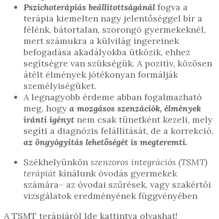
Pszichoterápiás beállítottságánál
fogva a
terápia kiemelten nagy jelentőséggel bír a
félénk, bátortalan, szorongó gyermekeknél,
mert számukra a külvilág ingereinek
befogadása akadályokba ütközik, ehhez
segítségre van szükségük. A pozitív, közösen
átélt élmények jótékonyan formálják
személyiségüket.
A legnagyobb érdeme abban fogalmazható
meg, hogy
a mozgásos szenzációk, élmények
iránti igényt
nem csak tünetként kezeli, mely
segíti a diagnózis felállítását, de a korrekció,
az öngyógyítás lehetőségét is megteremti.
Székhelyünkön
szenzoros integrációs (TSMT)
terápiát
kínálunk óvodás gyermekek
számára– az óvodai szűrések, vagy szakértői
vizsgálatok eredményének függvényében
A TSMT terápiáról Ide kattintva olvashat!