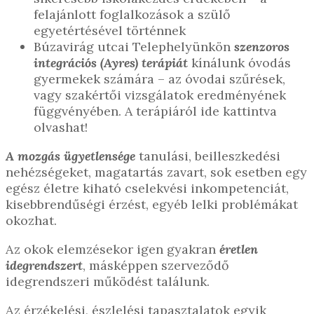
felajánlott foglalkozások a szülő
egyetértésével történnek
Búzavirág utcai Telephelyünkön
szenzoros
integrációs (Ayres) terápiát
kínálunk óvodás
gyermekek számára – az óvodai szűrések,
vagy szakértői vizsgálatok eredményének
függvényében. A terápiáról ide kattintva
olvashat!
A mozgás ügyetlensége
tanulási, beilleszkedési
nehézségeket, magatartás zavart, sok esetben egy
egész életre kiható cselekvési inkompetenciát,
kisebbrendűségi érzést, egyéb lelki problémákat
okozhat.
Az okok elemzésekor igen gyakran
éretlen
idegrendszert
, másképpen szerveződő
idegrendszeri működést találunk.
Az érzékelési, észlelési tapasztalatok egyik