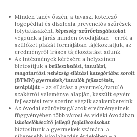
Minden tanév őszén, a tavaszi kötelező
logopédiai és diszlexia prevenciós szűrések
folytatásaként,
képesség-szűrővizsgálatokat
végzünk a járás minden óvodájában – erről a
szülőket plakát formájában tájékoztatjuk, az
eredményről írásos tájékoztatást adunk
Az intézmények kérésére a helyszínen
biztosítjuk a
beilleszkedési, tanulási,
magatartási nehézség ellátási kategóriába sorolt
(BTMN) gyermekek/tanulók fejlesztését,
terápiáját
–
az ellátást a gyermek/tanuló
szakértői véleménye alapján, készült egyéni
fejlesztési terv szerint végzik szakembereink
Az óvodai szűrővizsgálatok eredményeinek
függvényében több városi és vidéki óvodában
iskolaelőkészítő jellegű foglalkozásokat
biztosítunk a gyermekek számára, a
sikeresebb iskolakezdés érdekében – a