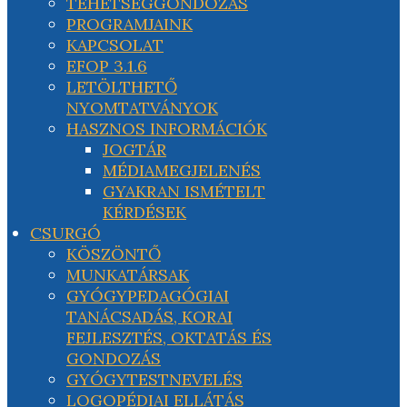
TEHETSÉGGONDOZÁS
PROGRAMJAINK
KAPCSOLAT
EFOP 3.1.6
LETÖLTHETŐ
NYOMTATVÁNYOK
HASZNOS INFORMÁCIÓK
JOGTÁR
MÉDIAMEGJELENÉS
GYAKRAN ISMÉTELT
KÉRDÉSEK
CSURGÓ
KÖSZÖNTŐ
MUNKATÁRSAK
GYÓGYPEDAGÓGIAI
TANÁCSADÁS, KORAI
FEJLESZTÉS, OKTATÁS ÉS
GONDOZÁS
GYÓGYTESTNEVELÉS
LOGOPÉDIAI ELLÁTÁS