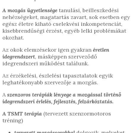
A mozgás ügyetlensége
tanulási, beilleszkedési
nehézségeket, magatartás zavart, sok esetben egy
egész életre kiható cselekvési inkompetenciát,
kisebbrendűségi érzést, egyéb lelki problémákat
okozhat.
Az okok elemzésekor igen gyakran
éretlen
idegrendszert
, másképpen szerveződő
idegrendszeri működést találunk.
Az érzékelési, észlelési tapasztalatok egyik
leghatékonyabb szervezője a mozgás.
A
szenzoros terápiák lényege a mozgással történő
idegrendszeri érlelés, fejlesztés, felzárkóztatás.
A TSMT terápia
(tervezett szenzormotoros
tréning)
tervezett mozgássorokkal
dolgozik, melyeket