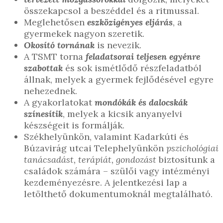
összekapcsol a beszéddel és a ritmussal.
Meglehetősen
eszközigényes eljárás
, a
gyermekek nagyon szeretik.
Okosító tornának
is nevezik.
A TSMT torna
feladatsorai teljesen egyénre
szabottak
és sok ismétlődő részfeladatból
állnak, melyek a gyermek fejlődésével egyre
nehezednek.
A gyakorlatokat
mondókák és dalocskák
színesítik
, melyek a kicsik anyanyelvi
készségeit is formálják.
Székhelyünkön, valamint Kadarkúti és
Búzavirág utcai Telephelyünkön
pszichológiai
tanácsadást, terápiát, gondozást
biztosítunk a
családok számára – szülői vagy intézményi
kezdeményezésre. A jelentkezési lap a
letölthető dokumentumoknál megtalálható.