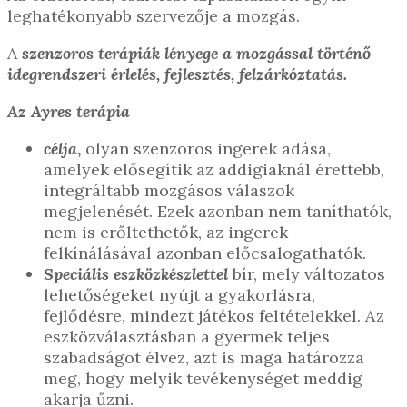
leghatékonyabb szervezője a mozgás.
A
szenzoros terápiák lényege a mozgással történő
idegrendszeri érlelés, fejlesztés, felzárkóztatás.
Az Ayres terápia
célja
,
olyan szenzoros ingerek adása,
amelyek elősegítik az addigiaknál érettebb,
integráltabb mozgásos válaszok
megjelenését. Ezek azonban nem taníthatók,
nem is erőltethetők, az ingerek
felkínálásával azonban előcsalogathatók.
Speciális eszközkészlettel
bír, mely változatos
lehetőségeket nyújt a gyakorlásra,
fejlődésre, mindezt játékos feltételekkel. Az
eszközválasztásban a gyermek teljes
szabadságot élvez, azt is maga határozza
meg, hogy melyik tevékenységet meddig
akarja űzni.