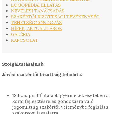
LOGOPÉDIAI ELLÁTÁS
NEVELÉSI TANÁCSADÁS
SZAKÉRTŐI BIZOTTSÁGI TEVÉKENYSÉG
TEHETSÉGGONDOZÁS
HÍREK, AKTUALITÁSOK
GALÉRIA
KAPCSOLAT
Szolgáltatásainak
Járási szakértői bizottság feladata:
18 hónapnál fiatalabb gyermekek esetében a
korai fejlesztésre és gondozásra való
jogosultság szakértői véleménybe foglalása
szakorvosi javaslatra.