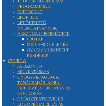
TEHETSÉGGONDOZÁS
PROGRAMJAINK
KAPCSOLAT
EFOP 3.1.6
LETÖLTHETŐ
NYOMTATVÁNYOK
HASZNOS INFORMÁCIÓK
JOGTÁR
MÉDIAMEGJELENÉS
GYAKRAN ISMÉTELT
KÉRDÉSEK
CSURGÓ
KÖSZÖNTŐ
MUNKATÁRSAK
GYÓGYPEDAGÓGIAI
TANÁCSADÁS, KORAI
FEJLESZTÉS, OKTATÁS ÉS
GONDOZÁS
GYÓGYTESTNEVELÉS
LOGOPÉDIAI ELLÁTÁS