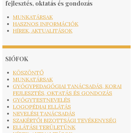
fejlesztés, oktatás és gondozás
MUNKATÁRSAK
HASZNOS INFORMÁCIÓK
HÍREK, AKTUALITÁSOK
SIÓFOK
KÖSZÖNTŐ
MUNKATÁRSAK
GYÓGYPEDAGÓGIAI TANÁCSADÁS, KORAI
FEJLESZTÉS, OKTATÁS ÉS GONDOZÁS
GYÓGYTESTNEVELÉS
LOGOPÉDIAI ELLÁTÁS
NEVELÉSI TANÁCSADÁS
SZAKÉRTŐI BIZOTTSÁGI TEVÉKENYSÉG
ELLÁTÁSI TERÜLETÜNK