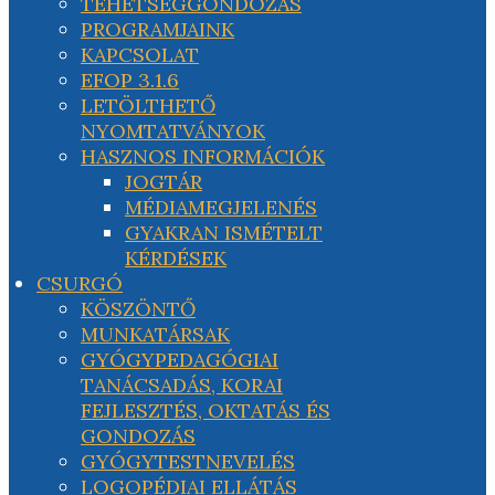
TEHETSÉGGONDOZÁS
PROGRAMJAINK
KAPCSOLAT
EFOP 3.1.6
LETÖLTHETŐ
NYOMTATVÁNYOK
HASZNOS INFORMÁCIÓK
JOGTÁR
MÉDIAMEGJELENÉS
GYAKRAN ISMÉTELT
KÉRDÉSEK
CSURGÓ
KÖSZÖNTŐ
MUNKATÁRSAK
GYÓGYPEDAGÓGIAI
TANÁCSADÁS, KORAI
FEJLESZTÉS, OKTATÁS ÉS
GONDOZÁS
GYÓGYTESTNEVELÉS
LOGOPÉDIAI ELLÁTÁS