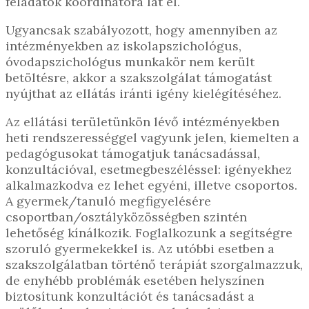
feladatok koordinátora lát el.
Ugyancsak szabályozott, hogy amennyiben az
intézményekben az iskolapszichológus,
óvodapszichológus munkakör nem került
betöltésre, akkor a szakszolgálat támogatást
nyújthat az ellátás iránti igény kielégítéséhez.
Az ellátási területünkön lévő intézményekben
heti rendszerességgel vagyunk jelen, kiemelten a
pedagógusokat támogatjuk tanácsadással,
konzultációval, esetmegbeszéléssel: igényekhez
alkalmazkodva ez lehet egyéni, illetve csoportos.
A gyermek/tanuló megfigyelésére
csoportban/osztályközösségben szintén
lehetőség kínálkozik. Foglalkozunk a segítségre
szoruló gyermekekkel is. Az utóbbi esetben a
szakszolgálatban történő terápiát szorgalmazzuk,
de enyhébb problémák esetében helyszínen
biztosítunk konzultációt és tanácsadást a