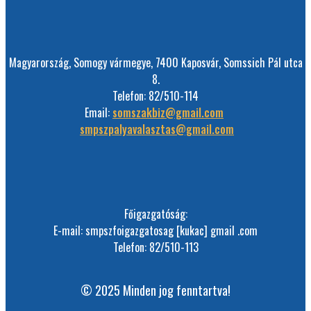
Magyarország, Somogy vármegye, 7400 Kaposvár, Somssich Pál utca
8.
Telefon: 82/510-114
Email:
somszakbiz@gmail.com
smpszpalyavalasztas@gmail.com
Főigazgatóság:
E-mail: smpszfoigazgatosag [kukac] gmail .com
Telefon: 82/510-113
© 2025 Minden jog fenntartva!