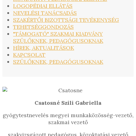
LOGOPÉDIAI ELLÁTÁS
NEVELÉSI TANÁCSADÁS
SZAKÉRTŐI BIZOTTSÁGI TEVÉKENYSÉG
TEHETSÉGGONDOZÁS
"TÁMOGATÓ" SZAKMAI KIADVÁNY
SZÜLŐKNEK, PEDAGÓGUSOKNAK
HÍREK, AKTUALITÁSOK
KAPCSOLAT
SZÜLŐKNEK, PEDAGÓGUSOKNAK
Csatosné Szili Gabriella
gyógytestnevelés megyei munkaközösség-vezető,
szakmai vezető
szakvizsgázott pedagógus, közoktatási vezető