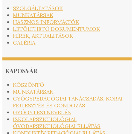
SZOLGÁLTATÁSOK
MUNKATÁRSAK
HASZNOS INFORMÁCIÓK
LETÖLTHETŐ DOKUMENTUMOK
HÍREK, AKTUALITÁSOK
GALÉRIA
KAPOSVÁR
KÖSZÖNTŐ
MUNKATÁRSAK
GYÓGYPEDAGÓGIAI TANÁCSADÁS, KORAI
FEJLESZTÉS ÉS GONDOZÁS
GYÓGYTESTNEVELÉS
ISKOLAPSZICHOLÓGIAI,
ÓVODAPSZICHOLÓGIAI ELLÁTÁS
KONDUKTÍV PEDAGÓGIAI ELLÁTÁS