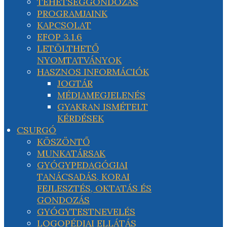
TEHETSÉGGONDOZÁS
PROGRAMJAINK
KAPCSOLAT
EFOP 3.1.6
LETÖLTHETŐ
NYOMTATVÁNYOK
HASZNOS INFORMÁCIÓK
JOGTÁR
MÉDIAMEGJELENÉS
GYAKRAN ISMÉTELT
KÉRDÉSEK
CSURGÓ
KÖSZÖNTŐ
MUNKATÁRSAK
GYÓGYPEDAGÓGIAI
TANÁCSADÁS, KORAI
FEJLESZTÉS, OKTATÁS ÉS
GONDOZÁS
GYÓGYTESTNEVELÉS
LOGOPÉDIAI ELLÁTÁS