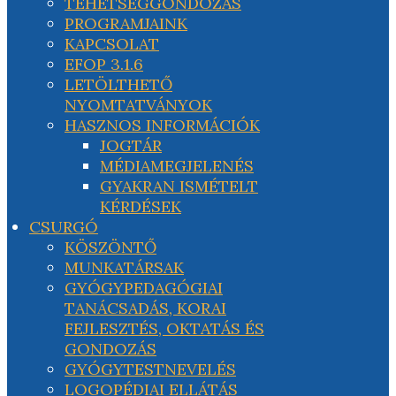
TEHETSÉGGONDOZÁS
PROGRAMJAINK
KAPCSOLAT
EFOP 3.1.6
LETÖLTHETŐ
NYOMTATVÁNYOK
HASZNOS INFORMÁCIÓK
JOGTÁR
MÉDIAMEGJELENÉS
GYAKRAN ISMÉTELT
KÉRDÉSEK
CSURGÓ
KÖSZÖNTŐ
MUNKATÁRSAK
GYÓGYPEDAGÓGIAI
TANÁCSADÁS, KORAI
FEJLESZTÉS, OKTATÁS ÉS
GONDOZÁS
GYÓGYTESTNEVELÉS
LOGOPÉDIAI ELLÁTÁS