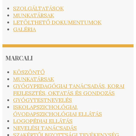
SZOLGÁLTATÁSOK
MUNKATÁRSAK
LETÖLTHETŐ DOKUMENTUMOK
GALÉRIA
MARCALI
KÖSZÖNTŐ
MUNKATÁRSAK
GYÓGYPEDAGÓGIAI TANÁCSADÁS, KORAI
FEJLESZTÉS, OKTATÁS ÉS GONDOZÁS
GYÓGYTESTNEVELÉS
ISKOLAPSZICHOLÓGIAI,
ÓVODAPSZICHOLÓGIAI ELLÁTÁS
LOGOPÉDIAI ELLÁTÁS
NEVELÉSI TANÁCSADÁS
SZAKÉRTŐI BIZOTTSÁGI TEVÉKENYSÉG