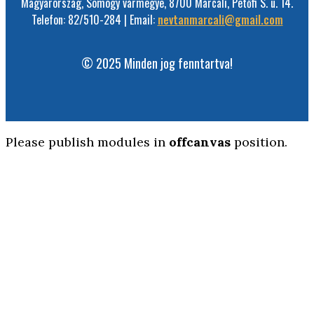
Magyarország, Somogy vármegye, 8700 Marcali, Petőfi S. u. 14.
Telefon: 82/510-284 | Email:
nevtanmarcali@gmail.com
© 2025 Minden jog fenntartva!
Please publish modules in
offcanvas
position.