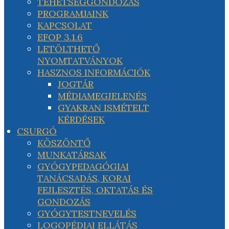
TEHETSÉGGONDOZÁS
PROGRAMJAINK
KAPCSOLAT
EFOP 3.1.6
LETÖLTHETŐ
NYOMTATVÁNYOK
HASZNOS INFORMÁCIÓK
JOGTÁR
MÉDIAMEGJELENÉS
GYAKRAN ISMÉTELT
KÉRDÉSEK
CSURGÓ
KÖSZÖNTŐ
MUNKATÁRSAK
GYÓGYPEDAGÓGIAI
TANÁCSADÁS, KORAI
FEJLESZTÉS, OKTATÁS ÉS
GONDOZÁS
GYÓGYTESTNEVELÉS
LOGOPÉDIAI ELLÁTÁS