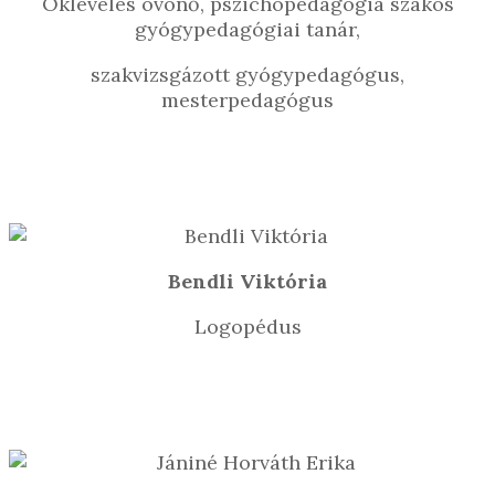
Okleveles óvónő, pszichopedagógia szakos
gyógypedagógiai tanár,
szakvizsgázott gyógypedagógus,
mesterpedagógus
Bendli Viktória
Logopédus