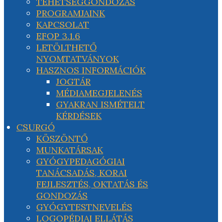
TEHETSÉGGONDOZÁS
PROGRAMJAINK
KAPCSOLAT
EFOP 3.1.6
LETÖLTHETŐ
NYOMTATVÁNYOK
HASZNOS INFORMÁCIÓK
JOGTÁR
MÉDIAMEGJELENÉS
GYAKRAN ISMÉTELT
KÉRDÉSEK
CSURGÓ
KÖSZÖNTŐ
MUNKATÁRSAK
GYÓGYPEDAGÓGIAI
TANÁCSADÁS, KORAI
FEJLESZTÉS, OKTATÁS ÉS
GONDOZÁS
GYÓGYTESTNEVELÉS
LOGOPÉDIAI ELLÁTÁS