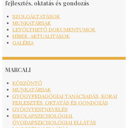
fejlesztés, oktatás és gondozás
SZOLGÁLTATÁSOK
MUNKATÁRSAK
LETÖLTHETŐ DOKUMENTUMOK
HÍREK, AKTUALITÁSOK
GALÉRIA
MARCALI
KÖSZÖNTŐ
MUNKATÁRSAK
GYÓGYPEDAGÓGIAI TANÁCSADÁS, KORAI
FEJLESZTÉS, OKTATÁS ÉS GONDOZÁS
GYÓGYTESTNEVELÉS
ISKOLAPSZICHOLÓGIAI,
ÓVODAPSZICHOLÓGIAI ELLÁTÁS