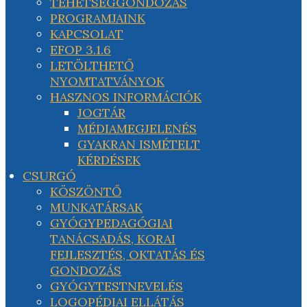
TEHETSÉGGONDOZÁS
PROGRAMJAINK
KAPCSOLAT
EFOP 3.1.6
LETÖLTHETŐ
NYOMTATVÁNYOK
HASZNOS INFORMÁCIÓK
JOGTÁR
MÉDIAMEGJELENÉS
GYAKRAN ISMÉTELT
KÉRDÉSEK
CSURGÓ
KÖSZÖNTŐ
MUNKATÁRSAK
GYÓGYPEDAGÓGIAI
TANÁCSADÁS, KORAI
FEJLESZTÉS, OKTATÁS ÉS
GONDOZÁS
GYÓGYTESTNEVELÉS
LOGOPÉDIAI ELLÁTÁS