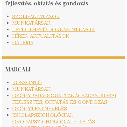
fejlesztés, oktatás és gondozás
SZOLGÁLTATÁSOK
MUNKATÁRSAK
LETÖLTHETŐ DOKUMENTUMOK
HÍREK, AKTUALITÁSOK
GALÉRIA
MARCALI
KÖSZÖNTŐ
MUNKATÁRSAK
GYÓGYPEDAGÓGIAI TANÁCSADÁS, KORAI
FEJLESZTÉS, OKTATÁS ÉS GONDOZÁS
GYÓGYTESTNEVELÉS
ISKOLAPSZICHOLÓGIAI,
ÓVODAPSZICHOLÓGIAI ELLÁTÁS