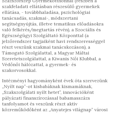
Százszorszép Gyermekotthonnal (részben a
szakfeladati ellátásban részesülő gyermekek
ellátása, - továbbhaladása, pszichológiai
tanácsadás, szakmai-, módszertani
segítségnyújtás, illetve tematikus előadásokra
való felkérés/megtartás révén), a Szociális és
Egészségügyi Szolgáltató Központtal (a
jelzőrendszer tagjaiként havi rendszerességgel
részt veszünk szakmai tanácskozáson), a
Támogató Szolgálattal, a Magyar Máltai
Szeretetszolgálattal, a Kiwanis Női Klubbal, a
Védőnői hálózattal, a gyermek- és
szakorvosokkal.
Intézményi hagyományként évek óta szervezünk
„Nyílt nap”-ot kisbabáknak kismamáknak,
„Szakszolgálati nyílt hetet”, innovációként
pályázati finanszírozással babamasszázs
tanfolyamot és veszünk részt aktív
közreműködőként az „Anyatejes világnap” városi