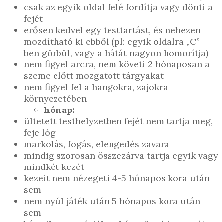
csak az egyik oldal felé fordítja vagy dönti a
fejét
erősen kedvel egy testtartást, és nehezen
mozdítható ki ebből (pl: egyik oldalra „C” -
ben görbül, vagy a hátát nagyon homorítja)
nem figyel arcra, nem követi 2 hónaposan a
szeme előtt mozgatott tárgyakat
nem figyel fel a hangokra, zajokra
környezetében
hónap:
ültetett testhelyzetben fejét nem tartja meg,
feje lóg
markolás, fogás, elengedés zavara
mindig szorosan összezárva tartja egyik vagy
mindkét kezét
kezeit nem nézegeti 4-5 hónapos kora után
sem
nem nyúl játék után 5 hónapos kora után
sem