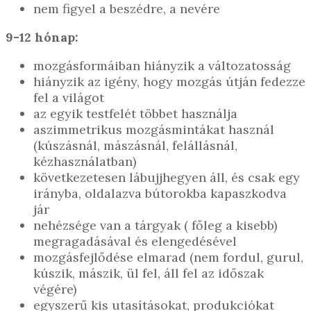
nem figyel a beszédre, a nevére
9-12 hónap:
mozgásformáiban hiányzik a változatosság
hiányzik az igény, hogy mozgás útján fedezze
fel a világot
az egyik testfelét többet használja
aszimmetrikus mozgásmintákat használ
(kúszásnál, mászásnál, felállásnál,
kézhasználatban)
következetesen lábujjhegyen áll, és csak egy
irányba, oldalazva bútorokba kapaszkodva
jár
nehézsége van a tárgyak ( főleg a kisebb)
megragadásával és elengedésével
mozgásfejlődése elmarad (nem fordul, gurul,
kúszik, mászik, ül fel, áll fel az időszak
végére)
egyszerű kis utasításokat, produkciókat