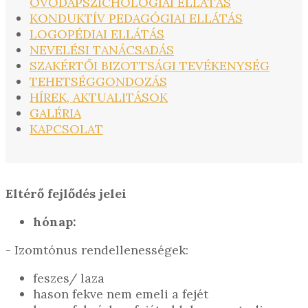
ÓVODAPSZICHOLÓGIAI ELLÁTÁS
KONDUKTÍV PEDAGÓGIAI ELLÁTÁS
LOGOPÉDIAI ELLÁTÁS
NEVELÉSI TANÁCSADÁS
SZAKÉRTŐI BIZOTTSÁGI TEVÉKENYSÉG
TEHETSÉGGONDOZÁS
HÍREK, AKTUALITÁSOK
GALÉRIA
KAPCSOLAT
Eltérő fejlődés jelei
hónap:
- Izomtónus rendellenességek:
feszes/ laza
hason fekve nem emeli a fejét