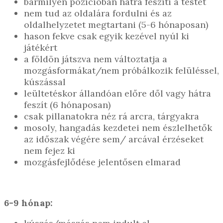
bármilyen pozícióban hátra feszíti a testét
nem tud az oldalára fordulni és az
oldalhelyzetet megtartani (5-6 hónaposan)
hason fekve csak egyik kezével nyúl ki
játékért
a földön játszva nem változtatja a
mozgásformákat/nem próbálkozik felüléssel,
kúszással
leültetéskor állandóan előre dől vagy hátra
feszít (6 hónaposan)
csak pillanatokra néz rá arcra, tárgyakra
mosoly, hangadás kezdetei nem észlelhetők
az időszak végére sem/ arcával érzéseket
nem fejez ki
mozgásfejlődése jelentősen elmarad
6-9 hónap: