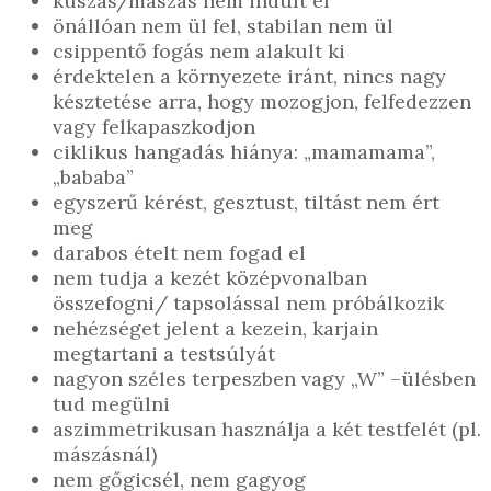
kúszás/mászás nem indult el
önállóan nem ül fel, stabilan nem ül
csippentő fogás nem alakult ki
érdektelen a környezete iránt, nincs nagy
késztetése arra, hogy mozogjon, felfedezzen
vagy felkapaszkodjon
ciklikus hangadás hiánya: „mamamama”,
„bababa”
egyszerű kérést, gesztust, tiltást nem ért
meg
darabos ételt nem fogad el
nem tudja a kezét középvonalban
összefogni/ tapsolással nem próbálkozik
nehézséget jelent a kezein, karjain
megtartani a testsúlyát
nagyon széles terpeszben vagy „W” –ülésben
tud megülni
aszimmetrikusan használja a két testfelét (pl.
mászásnál)
nem gőgicsél, nem gagyog