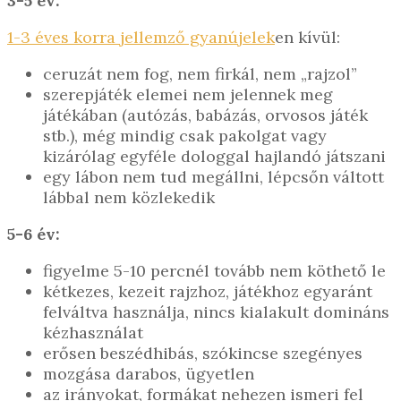
3-5 év:
1-3 éves korra jellemző gyanújelek
en kívül:
ceruzát nem fog, nem firkál, nem „rajzol”
szerepjáték elemei nem jelennek meg
játékában (autózás, babázás, orvosos játék
stb.), még mindig csak pakolgat vagy
kizárólag egyféle dologgal hajlandó játszani
egy lábon nem tud megállni, lépcsőn váltott
lábbal nem közlekedik
5-6 év:
figyelme 5-10 percnél tovább nem köthető le
kétkezes, kezeit rajzhoz, játékhoz egyaránt
felváltva használja, nincs kialakult domináns
kézhasználat
erősen beszédhibás, szókincse szegényes
mozgása darabos, ügyetlen
az irányokat, formákat nehezen ismeri fel