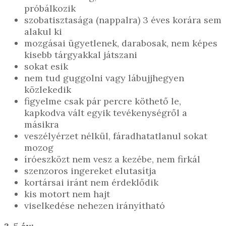
próbálkozik
szobatisztasága (nappalra) 3 éves korára sem
alakul ki
mozgásai ügyetlenek, darabosak, nem képes
kisebb tárgyakkal játszani
sokat esik
nem tud guggolni vagy lábujjhegyen
közlekedik
figyelme csak pár percre köthető le,
kapkodva vált egyik tevékenységről a
másikra
veszélyérzet nélkül, fáradhatatlanul sokat
mozog
íróeszközt nem vesz a kezébe, nem firkál
szenzoros ingereket elutasítja
kortársai iránt nem érdeklődik
kis motort nem hajt
viselkedése nehezen irányítható