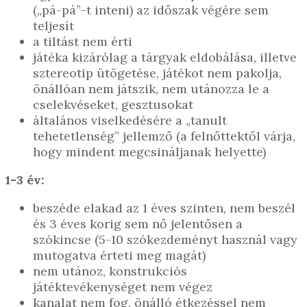
(„pá-pá”-t inteni) az időszak végére sem
teljesít
a tiltást nem érti
játéka kizárólag a tárgyak eldobálása, illetve
sztereotip ütögetése, játékot nem pakolja,
önállóan nem játszik, nem utánozza le a
cselekvéseket, gesztusokat
általános viselkedésére a „tanult
tehetetlenség” jellemző (a felnőttektől várja,
hogy mindent megcsináljanak helyette)
1-3 év:
beszéde elakad az 1 éves szinten, nem beszél
és 3 éves korig sem nő jelentősen a
szókincse (5-10 szókezdeményt használ vagy
mutogatva érteti meg magát)
nem utánoz, konstrukciós
játéktevékenységet nem végez
kanalat nem fog, önálló étkezéssel nem