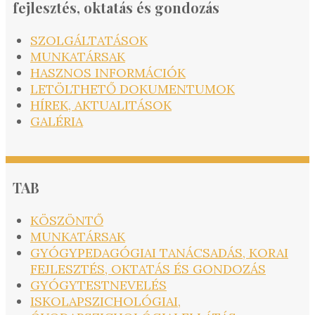
fejlesztés, oktatás és gondozás
SZOLGÁLTATÁSOK
MUNKATÁRSAK
HASZNOS INFORMÁCIÓK
LETÖLTHETŐ DOKUMENTUMOK
HÍREK, AKTUALITÁSOK
GALÉRIA
TAB
KÖSZÖNTŐ
MUNKATÁRSAK
GYÓGYPEDAGÓGIAI TANÁCSADÁS, KORAI
FEJLESZTÉS, OKTATÁS ÉS GONDOZÁS
GYÓGYTESTNEVELÉS
ISKOLAPSZICHOLÓGIAI,