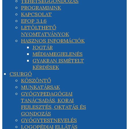
TEHETSÉGGONDOZÁS
PROGRAMJAINK
KAPCSOLAT
EFOP 3.1.6
LETÖLTHETŐ
NYOMTATVÁNYOK
HASZNOS INFORMÁCIÓK
JOGTÁR
MÉDIAMEGJELENÉS
GYAKRAN ISMÉTELT
KÉRDÉSEK
CSURGÓ
KÖSZÖNTŐ
MUNKATÁRSAK
GYÓGYPEDAGÓGIAI
TANÁCSADÁS, KORAI
FEJLESZTÉS, OKTATÁS ÉS
GONDOZÁS
GYÓGYTESTNEVELÉS
LOGOPÉDIAI ELLÁTÁS