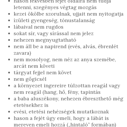
hason fekvésben fejét oldalra nem tudja
letenni, szegényes végtag mozgás
kezei ökölbe szorulnak, ujjait nem nyitogatja
ízületi gyengeség, tónustalanság
lábaival nem rugdos
sokat sír, vagy sírással nem jelez
nehezen megnyugtatható
nem áll be a napirend (evés, alvás, ébrenlét
zavara)
nem mosolyog, nem néz az anya szemébe,
arcát nem követi
tárgyat fejjel nem követ
nem gőgicsél
a környezet ingereire túlzottan reagál vagy
nem reagál (hang, hő, fény, tapintás
a baba aluszékony, nehezen ébreszthető még
etetésekhez is
evési, etetési nehézségek mutatkoznak
hason a fejét úgy emeli, hogy a lábát is
mereven emeli hozzá („hintaló” formában)