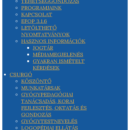
TEHETSÉGGONDOZÁS
PROGRAMJAINK
KAPCSOLAT
EFOP 3.1.6
LETÖLTHETŐ
NYOMTATVÁNYOK
HASZNOS INFORMÁCIÓK
JOGTÁR
MÉDIAMEGJELENÉS
GYAKRAN ISMÉTELT
KÉRDÉSEK
CSURGÓ
KÖSZÖNTŐ
MUNKATÁRSAK
GYÓGYPEDAGÓGIAI
TANÁCSADÁS, KORAI
FEJLESZTÉS, OKTATÁS ÉS
GONDOZÁS
GYÓGYTESTNEVELÉS
LOGOPÉDIAI ELLÁTÁS