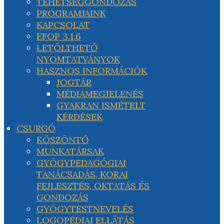
TEHETSÉGGONDOZÁS
PROGRAMJAINK
KAPCSOLAT
EFOP 3.1.6
LETÖLTHETŐ
NYOMTATVÁNYOK
HASZNOS INFORMÁCIÓK
JOGTÁR
MÉDIAMEGJELENÉS
GYAKRAN ISMÉTELT
KÉRDÉSEK
CSURGÓ
KÖSZÖNTŐ
MUNKATÁRSAK
GYÓGYPEDAGÓGIAI
TANÁCSADÁS, KORAI
FEJLESZTÉS, OKTATÁS ÉS
GONDOZÁS
GYÓGYTESTNEVELÉS
LOGOPÉDIAI ELLÁTÁS