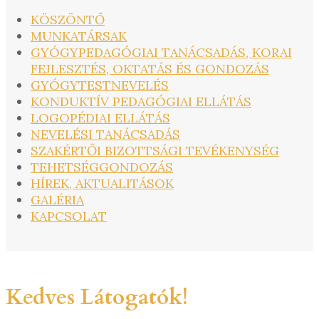
KÖSZÖNTŐ
MUNKATÁRSAK
GYÓGYPEDAGÓGIAI TANÁCSADÁS, KORAI
FEJLESZTÉS, OKTATÁS ÉS GONDOZÁS
GYÓGYTESTNEVELÉS
KONDUKTÍV PEDAGÓGIAI ELLÁTÁS
LOGOPÉDIAI ELLÁTÁS
NEVELÉSI TANÁCSADÁS
SZAKÉRTŐI BIZOTTSÁGI TEVÉKENYSÉG
TEHETSÉGGONDOZÁS
HÍREK, AKTUALITÁSOK
GALÉRIA
KAPCSOLAT
Kedves Látogatók!