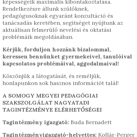
képességeik maximális kibontakoztatása.
Rendelkezésre állunk szülőknek,
pedagógusoknak egyaránt konzultáció és
tanácsadás keretében, segítséget nyújtunk az
aktuálisan felmerülő nevelési és oktatási
problémáik megoldásában.
Kérjük, forduljon hozzánk bizalommal,
keressen bennünket gyermekeivel, tanulóival
kapcsolatos problémáival, aggodalmaival!
Köszönjük a látogatását, és reméljük,
honlapunkon sok hasznos információt talál!
A SOMOGY MEGYEI PEDAGÓGIAI
SZAKSZOLGÁLAT NAGYATADI
TAGINTÉZMÉNYE ELÉRHETŐSÉGEI
Tagintézmény igazgató:
Buda Bernadett
Tagintézményigazgató-helyettes:
Kollár-Perger