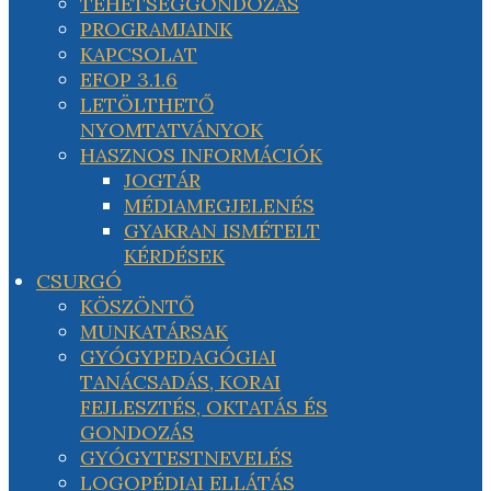
TEHETSÉGGONDOZÁS
PROGRAMJAINK
KAPCSOLAT
EFOP 3.1.6
LETÖLTHETŐ
NYOMTATVÁNYOK
HASZNOS INFORMÁCIÓK
JOGTÁR
MÉDIAMEGJELENÉS
GYAKRAN ISMÉTELT
KÉRDÉSEK
CSURGÓ
KÖSZÖNTŐ
MUNKATÁRSAK
GYÓGYPEDAGÓGIAI
TANÁCSADÁS, KORAI
FEJLESZTÉS, OKTATÁS ÉS
GONDOZÁS
GYÓGYTESTNEVELÉS
LOGOPÉDIAI ELLÁTÁS