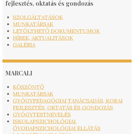
fejlesztés, oktatás és gondozás
SZOLGÁLTATÁSOK
MUNKATÁRSAK
LETÖLTHETŐ DOKUMENTUMOK
HÍREK, AKTUALITÁSOK
GALÉRIA
MARCALI
KÖSZÖNTŐ
MUNKATÁRSAK
GYÓGYPEDAGÓGIAI TANÁCSADÁS, KORAI
FEJLESZTÉS, OKTATÁS ÉS GONDOZÁS
GYÓGYTESTNEVELÉS
ISKOLAPSZICHOLÓGIAI,
ÓVODAPSZICHOLÓGIAI ELLÁTÁS