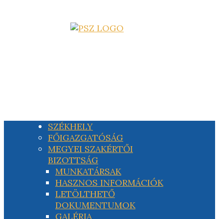
SZÉKHELY
FŐIGAZGATÓSÁG
MEGYEI SZAKÉRTŐI
BIZOTTSÁG
MUNKATÁRSAK
HASZNOS INFORMÁCIÓK
LETÖLTHETŐ
DOKUMENTUMOK
GALÉRIA