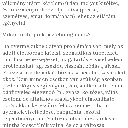
vélemény iránti kérelem) űrlap, melyet kitöltve,
és intézményünkhöz eljuttatva (postai,
személyes, email formájában) lehet az ellátást
igényelni.
Mikor forduljunk pszichológushoz?
Ha gyermeküknek olyan problémája van, mely az
adott életkorban krízist, szomatikus tüneteket,
tanulási nehézségeket, magatartási-, viselkedési
problémákat, agressziót, visszahúzódást, alvási,
étkezési problémákat, társas kapcsolati zavarokat
okoz. Nem minden esetben van szükség azonban
pszichológus segítségére, van, amikor a türelem,
odafigyelés elegendő (pl. gyász, költözés, válás
esetén), de általános szabályként elmondható,
hogy akkor keressünk fel szakembert, ha a
gyermek viselkedése, hangulata, iskolai
teljesítménye megváltozik, olyan érzésünk van,
mintha kicserélték volna, és ez a változás