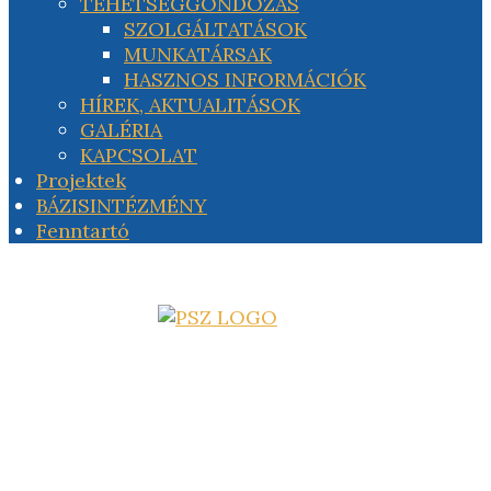
TEHETSÉGGONDOZÁS
SZOLGÁLTATÁSOK
MUNKATÁRSAK
HASZNOS INFORMÁCIÓK
HÍREK, AKTUALITÁSOK
GALÉRIA
KAPCSOLAT
Projektek
BÁZISINTÉZMÉNY
Fenntartó