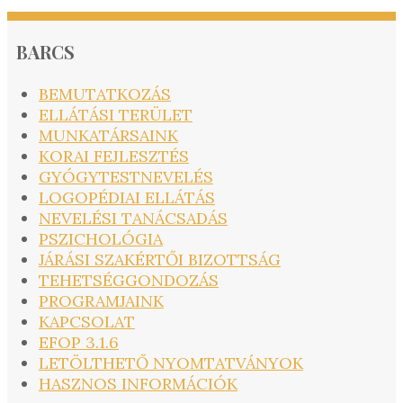
BARCS
BEMUTATKOZÁS
ELLÁTÁSI TERÜLET
MUNKATÁRSAINK
KORAI FEJLESZTÉS
GYÓGYTESTNEVELÉS
LOGOPÉDIAI ELLÁTÁS
NEVELÉSI TANÁCSADÁS
PSZICHOLÓGIA
JÁRÁSI SZAKÉRTŐI BIZOTTSÁG
TEHETSÉGGONDOZÁS
PROGRAMJAINK
KAPCSOLAT
EFOP 3.1.6
LETÖLTHETŐ NYOMTATVÁNYOK
HASZNOS INFORMÁCIÓK