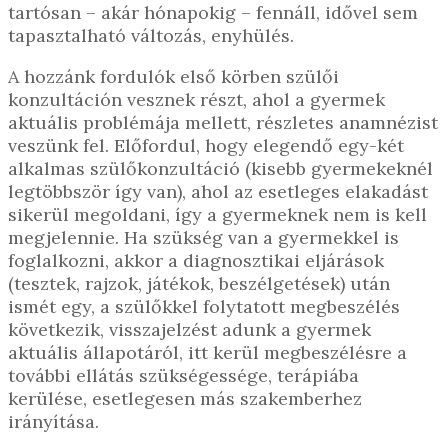
tartósan – akár hónapokig – fennáll, idővel sem
tapasztalható változás, enyhülés.
A hozzánk fordulók első körben szülői
konzultáción vesznek részt, ahol a gyermek
aktuális problémája mellett, részletes anamnézist
veszünk fel. Előfordul, hogy elegendő egy-két
alkalmas szülőkonzultáció (kisebb gyermekeknél
legtöbbször így van), ahol az esetleges elakadást
sikerül megoldani, így a gyermeknek nem is kell
megjelennie. Ha szükség van a gyermekkel is
foglalkozni, akkor a diagnosztikai eljárások
(tesztek, rajzok, játékok, beszélgetések) után
ismét egy, a szülőkkel folytatott megbeszélés
következik, visszajelzést adunk a gyermek
aktuális állapotáról, itt kerül megbeszélésre a
további ellátás szükségessége, terápiába
kerülése, esetlegesen más szakemberhez
irányítása.