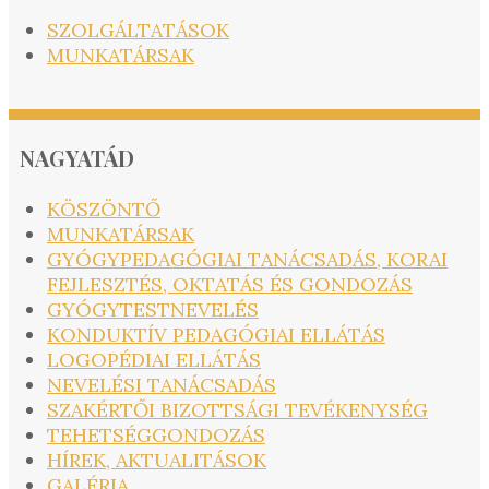
SZOLGÁLTATÁSOK
MUNKATÁRSAK
NAGYATÁD
KÖSZÖNTŐ
MUNKATÁRSAK
GYÓGYPEDAGÓGIAI TANÁCSADÁS, KORAI
FEJLESZTÉS, OKTATÁS ÉS GONDOZÁS
GYÓGYTESTNEVELÉS
KONDUKTÍV PEDAGÓGIAI ELLÁTÁS
LOGOPÉDIAI ELLÁTÁS
NEVELÉSI TANÁCSADÁS
SZAKÉRTŐI BIZOTTSÁGI TEVÉKENYSÉG
TEHETSÉGGONDOZÁS
HÍREK, AKTUALITÁSOK
GALÉRIA