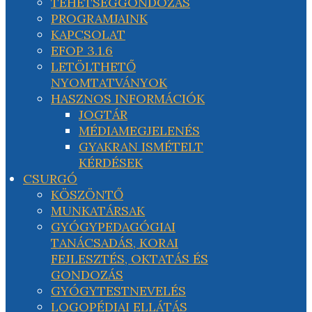
TEHETSÉGGONDOZÁS
PROGRAMJAINK
KAPCSOLAT
EFOP 3.1.6
LETÖLTHETŐ
NYOMTATVÁNYOK
HASZNOS INFORMÁCIÓK
JOGTÁR
MÉDIAMEGJELENÉS
GYAKRAN ISMÉTELT
KÉRDÉSEK
CSURGÓ
KÖSZÖNTŐ
MUNKATÁRSAK
GYÓGYPEDAGÓGIAI
TANÁCSADÁS, KORAI
FEJLESZTÉS, OKTATÁS ÉS
GONDOZÁS
GYÓGYTESTNEVELÉS
LOGOPÉDIAI ELLÁTÁS