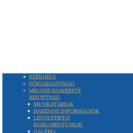
SZÉKHELY
FŐIGAZGATÓSÁG
MEGYEI SZAKÉRTŐI
BIZOTTSÁG
MUNKATÁRSAK
HASZNOS INFORMÁCIÓK
LETÖLTHETŐ
DOKUMENTUMOK
GALÉRIA