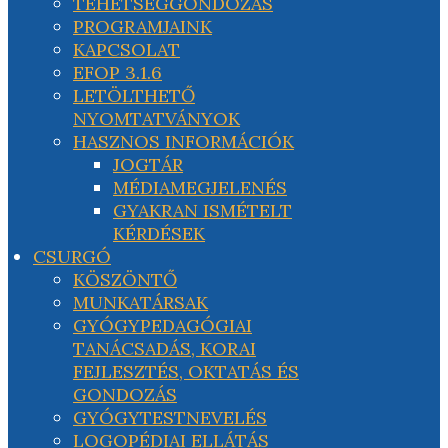
TEHETSÉGGONDOZÁS
PROGRAMJAINK
KAPCSOLAT
EFOP 3.1.6
LETÖLTHETŐ
NYOMTATVÁNYOK
HASZNOS INFORMÁCIÓK
JOGTÁR
MÉDIAMEGJELENÉS
GYAKRAN ISMÉTELT
KÉRDÉSEK
CSURGÓ
KÖSZÖNTŐ
MUNKATÁRSAK
GYÓGYPEDAGÓGIAI
TANÁCSADÁS, KORAI
FEJLESZTÉS, OKTATÁS ÉS
GONDOZÁS
GYÓGYTESTNEVELÉS
LOGOPÉDIAI ELLÁTÁS